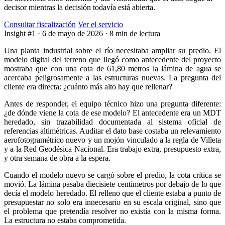
decisor mientras la decisión todavía está abierta.
Consultar fiscalización
Ver el servicio
Insight #1
·
6 de mayo de 2026
·
8 min de lectura
Una planta industrial sobre el río necesitaba ampliar su predio. El
modelo digital del terreno que llegó como antecedente del proyecto
mostraba que con una cota de 61,80 metros la lámina de agua se
acercaba peligrosamente a las estructuras nuevas. La pregunta del
cliente era directa: ¿cuánto más alto hay que rellenar?
Antes de responder, el equipo técnico hizo una pregunta diferente:
¿de dónde viene la cota de ese modelo? El antecedente era un MDT
heredado, sin trazabilidad documentada al sistema oficial de
referencias altimétricas. Auditar el dato base costaba un relevamiento
aerofotogramétrico nuevo y un mojón vinculado a la regla de Villeta
y a la Red Geodésica Nacional. Era trabajo extra, presupuesto extra,
y otra semana de obra a la espera.
Cuando el modelo nuevo se cargó sobre el predio, la cota crítica se
movió. La lámina pasaba diecisiete centímetros por debajo de lo que
decía el modelo heredado. El relleno que el cliente estaba a punto de
presupuestar no solo era innecesario en su escala original, sino que
el problema que pretendía resolver no existía con la misma forma.
La estructura no estaba comprometida.