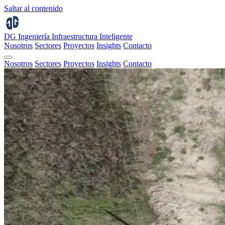
Saltar al contenido
DG Ingeniería
Infraestructura Inteligente
Nosotros
Sectores
Proyectos
Insights
Contacto
Nosotros
Sectores
Proyectos
Insights
Contacto