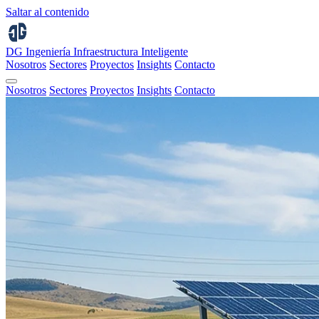
Saltar al contenido
DG Ingeniería
Infraestructura Inteligente
Nosotros
Sectores
Proyectos
Insights
Contacto
Nosotros
Sectores
Proyectos
Insights
Contacto