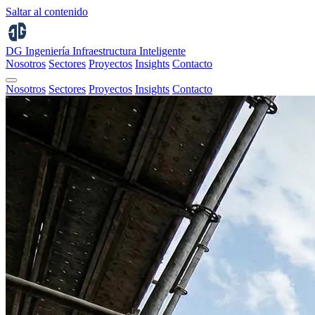
Saltar al contenido
DG Ingeniería
Infraestructura Inteligente
Nosotros
Sectores
Proyectos
Insights
Contacto
Nosotros
Sectores
Proyectos
Insights
Contacto